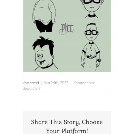
Von
sneef
|
Mai 24th, 2023
|
Kommentare
für
deaktiviert
wanna
do
steven
Share This Story, Choose
Your Platform!