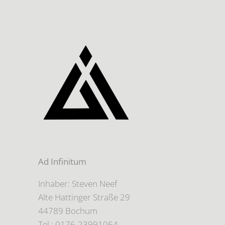
Ad Infinitum
Inhaber: Steven Neef
Alte Hattinger Straße 29
44789 Bochum
Tel.: 0176-23991064