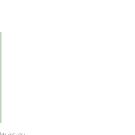
für
re deaktiviert