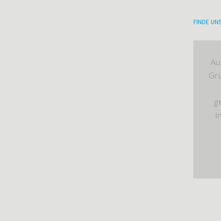
FINDE UN
Au
Gr
g
I