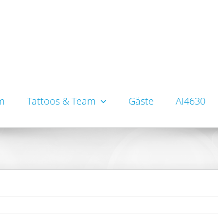
um
Tattoos & Team
Gäste
AI4630