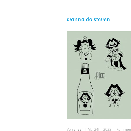
wanna do steven
Von
sneef
|
Mai 24th, 2023
|
Kommenta