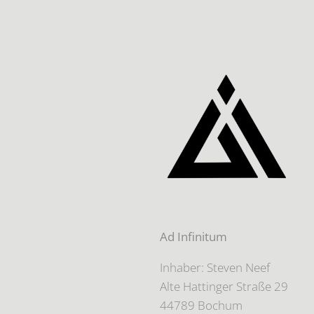
Ad Infinitum
Inhaber: Steven Neef
Alte Hattinger Straße 29
44789 Bochum