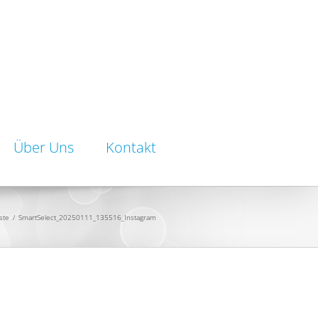
Über Uns
Kontakt
ste
/
SmartSelect_20250111_135516_Instagram