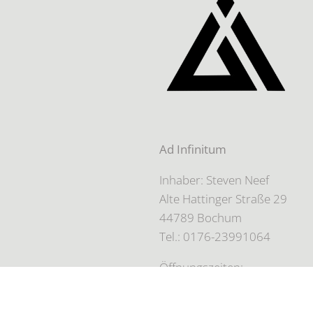
Ad Infinitum
Inhaber: Steven Neef
Alte Hattinger Straße 29
44789 Bochum
Tel.: 0176-23991064
Öffnungszeiten:
Nur auf Terminbasis