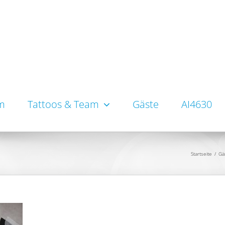
um
Tattoos & Team
Gäste
AI4630
Startseite
/
Gä