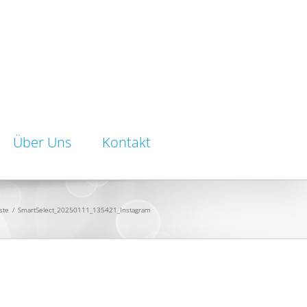
Über Uns
Kontakt
ste
/
SmartSelect_20250111_135421_Instagram