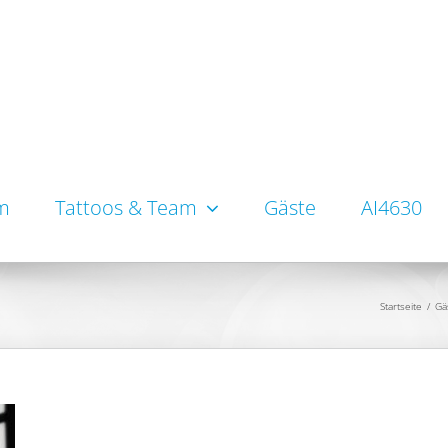
um
Tattoos & Team
Gäste
AI4630
Startseite
/
Gä