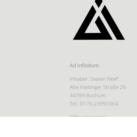
Ad Infinitum
Inhaber: Steven Neef
Alte Hattinger Straße 29
44789 Bochum
Tel.: 0176-23991064
Öffnungszeiten:
Nur auf Terminbasis