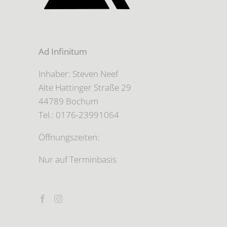
Ad Infinitum
Inhaber: Steven Neef
Alte Hattinger Straße 29
44789 Bochum
Tel.: 0176-23991064
Öffnungszeiten:
Nur auf Terminbasis