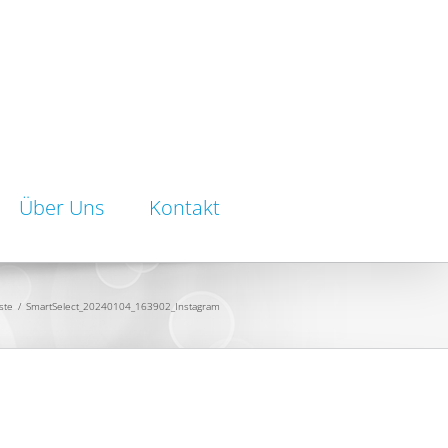
Über Uns
Kontakt
ste
/
SmartSelect_20240104_163902_Instagram