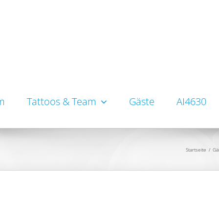
um
Tattoos & Team
Gäste
AI4630
Startseite
/
Gä