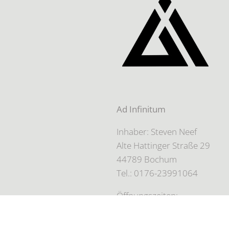
Ad Infinitum
Inhaber: Steven Neef
Alte Hattinger Straße 29
44789 Bochum
Tel.: 0176-23991064
Öffnungszeiten:
Nur auf Terminbasis