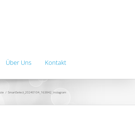
Über Uns
Kontakt
ste
/
SmartSelect_20240104_163842_Instagram