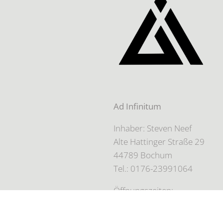
Ad Infinitum
Inhaber: Steven Neef
Alte Hattinger Straße 29
44789 Bochum
Tel.: 0176-23991064
Öffnungszeiten:
Nur auf Terminbasis