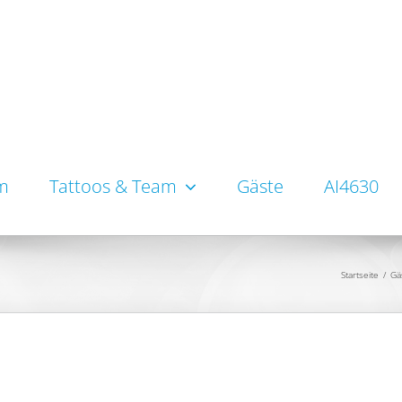
um
Tattoos & Team
Gäste
AI4630
Startseite
/
Gä