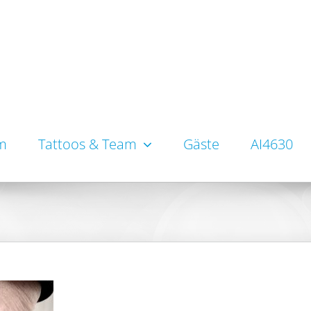
um
Tattoos & Team
Gäste
AI4630