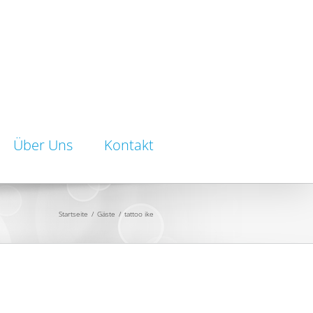
Über Uns
Kontakt
Startseite
/
Gäste
/
tattoo ike