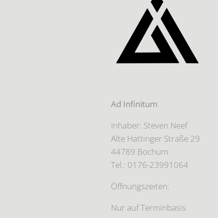
Ad Infinitum
Inhaber: Steven Neef
Alte Hattinger Straße 29
44789 Bochum
Tel.: 0176-23991064
Öffnungszeiten:
Nur auf Terminbasis