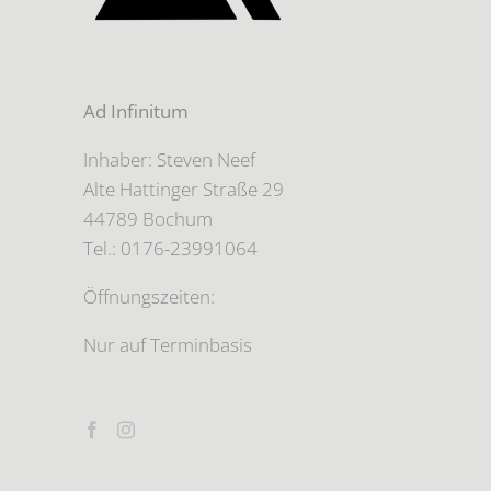
Ad Infinitum
Inhaber: Steven Neef
Alte Hattinger Straße 29
44789 Bochum
Tel.: 0176-23991064
Öffnungszeiten:
Nur auf Terminbasis