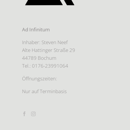
Ad Infinitum
Inhaber: Steven Neef
Alte Hattinger Straße 29
44789 Bochum
Tel.: 0176-23991064
Öffnungszeiten:
Nur auf Terminbasis