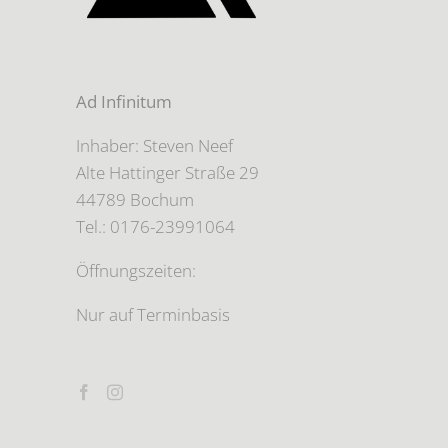
Ad Infinitum
Inhaber: Steven Neef
Alte Hattinger Straße 29
44789 Bochum
Tel.: 0176-23991064
Öffnungszeiten:
Nur auf Terminbasis