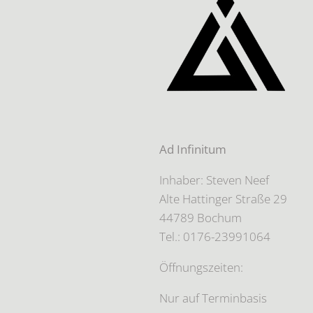
Ad Infinitum
Inhaber: Steven Neef
Alte Hattinger Straße 29
44789 Bochum
Tel.: 0176-23991064
Öffnungszeiten:
Nur auf Terminbasis