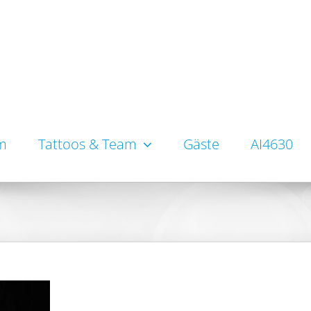
um
Tattoos & Team
Gäste
AI4630