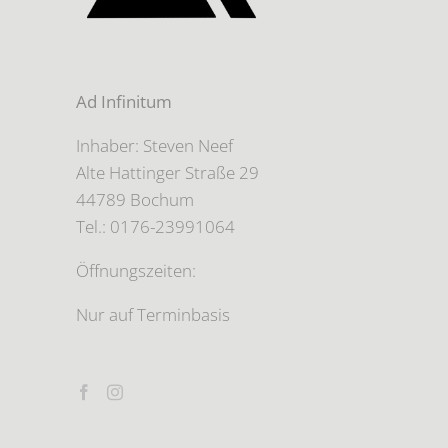
Ad Infinitum
Inhaber: Steven Neef
Alte Hattinger Straße 29
44789 Bochum
Tel.: 0176-23991064
Öffnungszeiten:
Nur auf Terminbasis