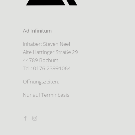
Ad Infinitum
Inhaber: Steven Neef
Alte Hattinger Straße 29
44789 Bochum
Tel.: 0176-23991064
Öffnungszeiten:
Nur auf Terminbasis