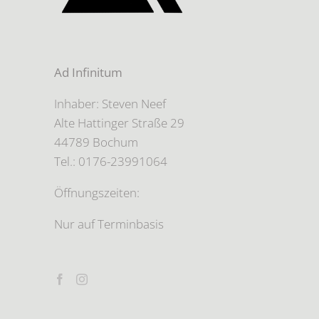
Ad Infinitum
Inhaber: Steven Neef
Alte Hattinger Straße 29
44789 Bochum
Tel.: 0176-23991064
Öffnungszeiten:
Nur auf Terminbasis