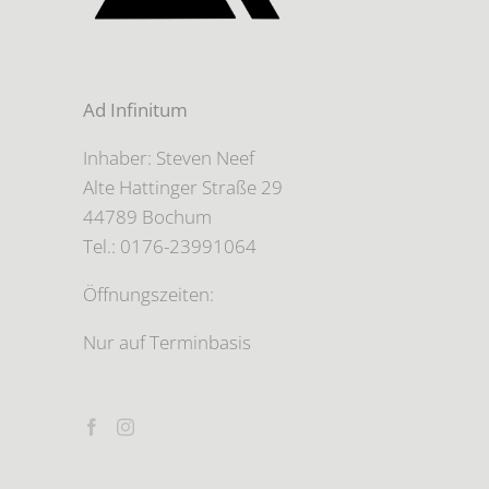
Ad Infinitum
Inhaber: Steven Neef
Alte Hattinger Straße 29
44789 Bochum
Tel.: 0176-23991064
Öffnungszeiten:
Nur auf Terminbasis