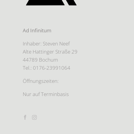
Ad Infinitum
Inhaber: Steven Neef
Alte Hattinger Straße 29
44789 Bochum
Tel.: 0176-23991064
Öffnungszeiten:
Nur auf Terminbasis