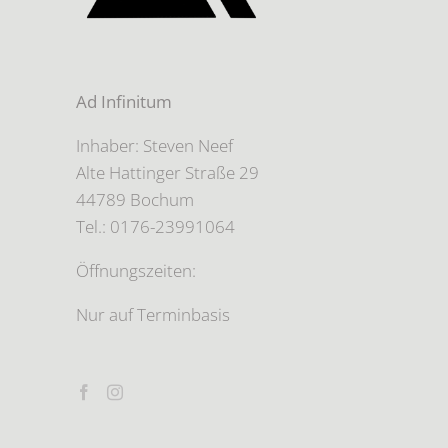
Ad Infinitum
Inhaber: Steven Neef
Alte Hattinger Straße 29
44789 Bochum
Tel.: 0176-23991064
Öffnungszeiten:
Nur auf Terminbasis