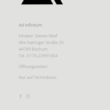
Ad Infinitum
Inhaber: Steven Neef
Alte Hattinger Straße 29
44789 Bochum
Tel.: 0176-23991064
Öffnungszeiten:
Nur auf Terminbasis