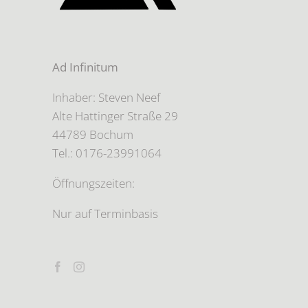
Ad Infinitum
Inhaber: Steven Neef
Alte Hattinger Straße 29
44789 Bochum
Tel.: 0176-23991064
Öffnungszeiten:
Nur auf Terminbasis