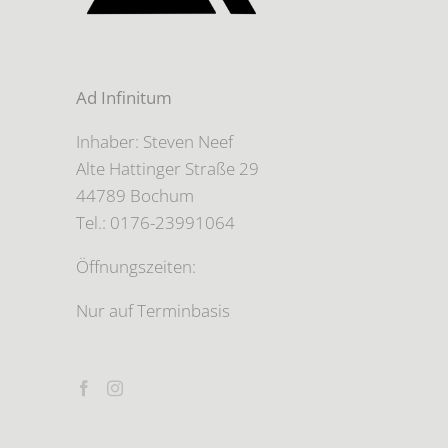
Ad Infinitum
Inhaber: Steven Neef
Alte Hattinger Straße 29
44789 Bochum
Tel.: 0176-23991064
Öffnungszeiten:
Nur auf Terminbasis