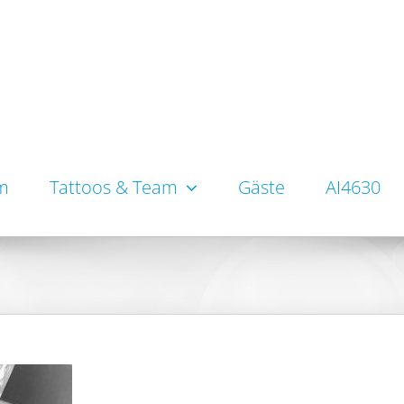
um
Tattoos & Team
Gäste
AI4630