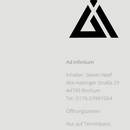
Ad Infinitum
Inhaber: Steven Neef
Alte Hattinger Straße 29
44789 Bochum
Tel.: 0176-23991064
Öffnungszeiten:
Nur auf Terminbasis