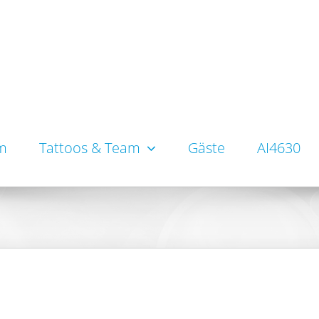
um
Tattoos & Team
Gäste
AI4630