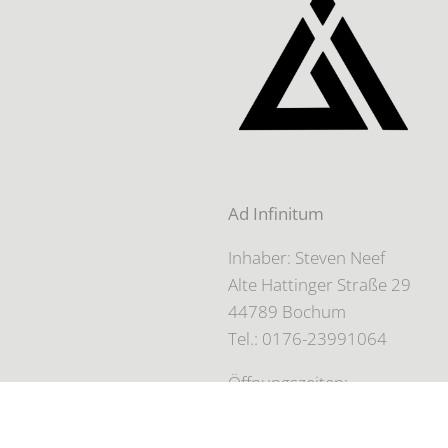
Ad Infinitum
Inhaber: Steven Neef
Alte Hattinger Straße 29
44789 Bochum
Tel.: 0176-23991064
Öffnungszeiten:
Nur auf Terminbasis