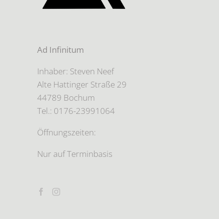
Ad Infinitum
Inhaber: Steven Neef
Alte Hattinger Straße 29
44789 Bochum
Tel.: 0176-23991064
Öffnungszeiten:
Nur auf Terminbasis