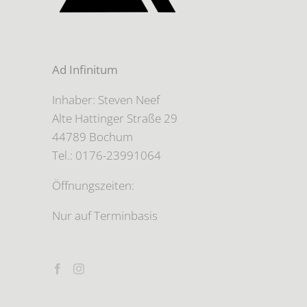
Ad Infinitum
Inhaber: Steven Neef
Alte Hattinger Straße 29
44789 Bochum
Tel.: 0176-23991064
Öffnungszeiten:
Nur auf Terminbasis