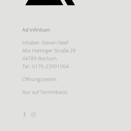
Ad Infinitum
Inhaber: Steven Neef
Alte Hattinger Straße 29
44789 Bochum
Tel.: 0176-23991064
Öffnungszeiten:
Nur auf Terminbasis