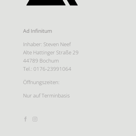
Ad Infinitum
Inhaber: Steven Neef
Alte Hattinger Straße 29
44789 Bochum
Tel.: 0176-23991064
Öffnungszeiten:
Nur auf Terminbasis