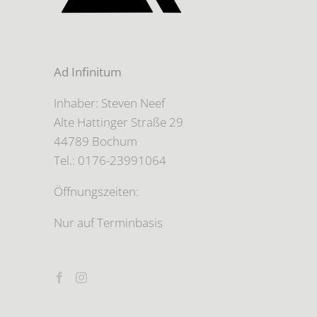
Ad Infinitum
Inhaber: Steven Neef
Alte Hattinger Straße 29
44789 Bochum
Tel.: 0176-23991064
Öffnungszeiten:
Nur auf Terminbasis