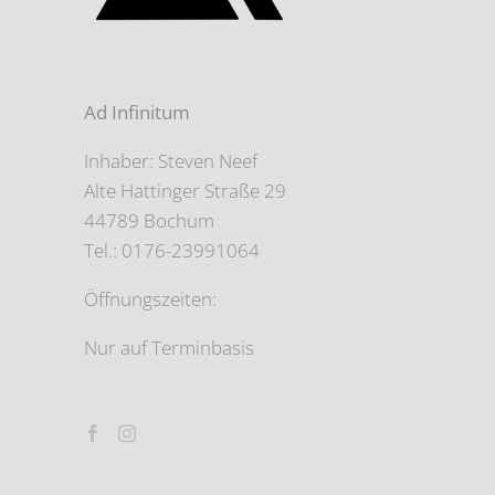
Ad Infinitum
Inhaber: Steven Neef
Alte Hattinger Straße 29
44789 Bochum
Tel.: 0176-23991064
Öffnungszeiten:
Nur auf Terminbasis