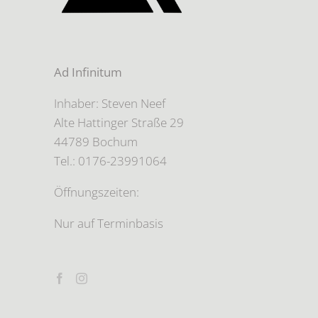
Ad Infinitum
Inhaber: Steven Neef
Alte Hattinger Straße 29
44789 Bochum
Tel.: 0176-23991064
Öffnungszeiten:
Nur auf Terminbasis