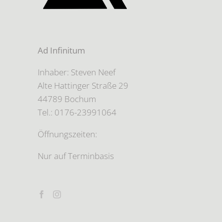
Ad Infinitum
Inhaber: Steven Neef
Alte Hattinger Straße 29
44789 Bochum
Tel.: 0176-23991064
Öffnungszeiten:
Nur auf Terminbasis