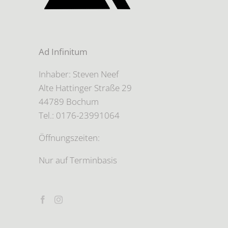
Ad Infinitum
Inhaber: Steven Neef
Alte Hattinger Straße 29
44789 Bochum
Tel.: 0176-23991064
Öffnungszeiten:
Nur auf Terminbasis