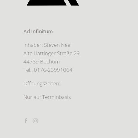
Ad Infinitum
Inhaber: Steven Neef
Alte Hattinger Straße 29
44789 Bochum
Tel.: 0176-23991064
Öffnungszeiten:
Nur auf Terminbasis