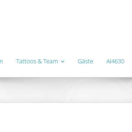
um
Tattoos & Team
Gäste
AI4630