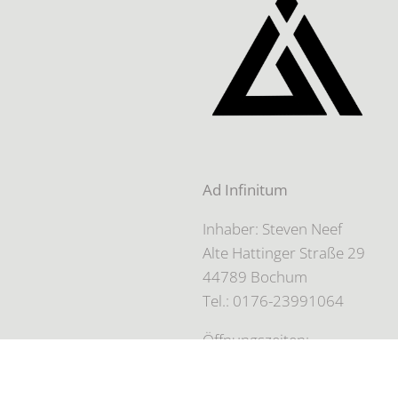
Ad Infinitum
Inhaber: Steven Neef
Alte Hattinger Straße 29
44789 Bochum
Tel.: 0176-23991064
Öffnungszeiten:
Nur auf Terminbasis