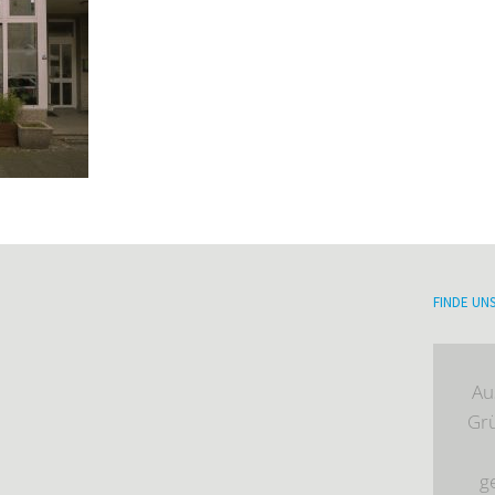
FINDE UN
Au
Gr
g