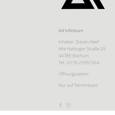
Ad Infinitum
Inhaber: Steven Neef
Alte Hattinger Straße 29
44789 Bochum
Tel.: 0176-23991064
Öffnungszeiten:
Nur auf Terminbasis