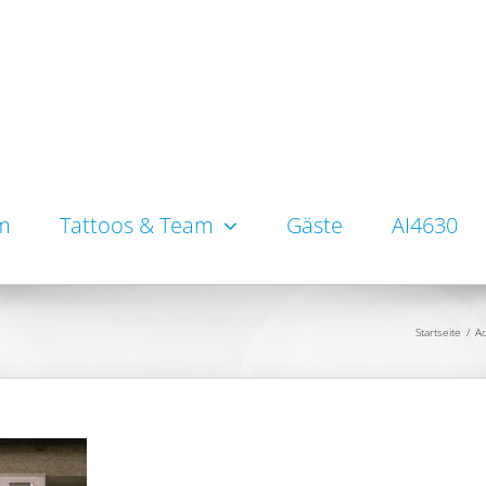
um
Tattoos & Team
Gäste
AI4630
Startseite
/
Ad