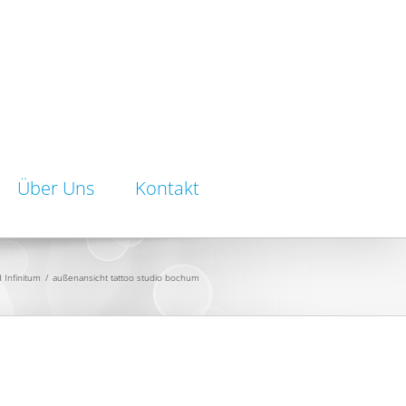
Über Uns
Kontakt
 Infinitum
/
außenansicht tattoo studio bochum