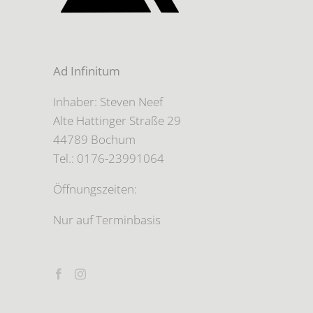
Ad Infinitum
Inhaber: Steven Neef
Alte Hattinger Straße 29
44789 Bochum
Tel.: 0176-23991064
Öffnungszeiten:
Nur auf Terminbasis