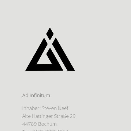
Ad Infinitum
Inhaber: Steven Neef
Alte Hattinger Straße 29
44789 Bochum