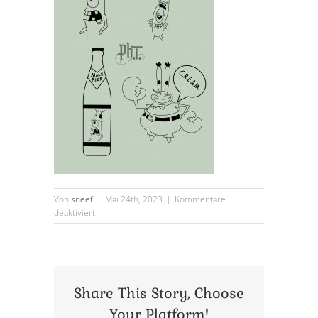
Von
sneef
|
Mai 24th, 2023
|
Kommentare
für
deaktiviert
wanna
do
steven
Share This Story, Choose
Your Platform!