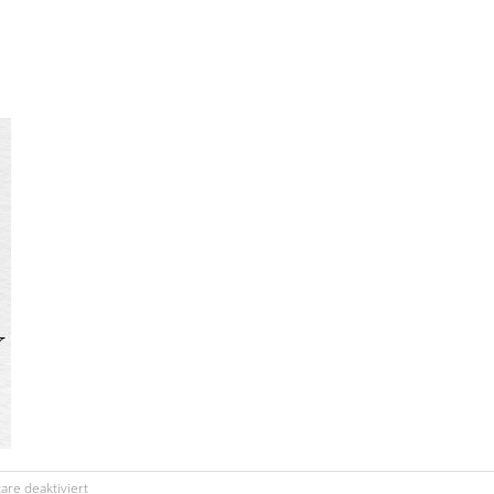
für
re deaktiviert