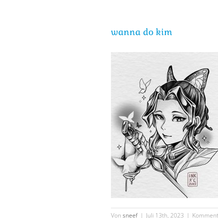
wanna do kim
Von
sneef
|
Juli 13th, 2023
|
Kommenta