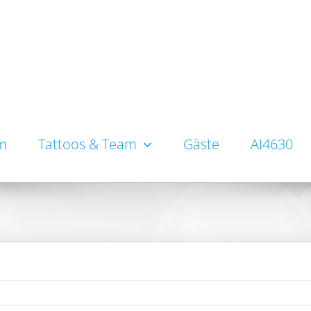
um
Tattoos & Team
Gäste
AI4630